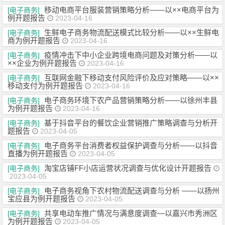
移动电商平台服装营销策略分析——以××电商平台为
[电子商务]
例开题报告
2023-04-16
生鲜电子商务物流配送模式比较分析——以××生鲜电
[电子商务]
商为例开题报告
2023-04-16
疫情冲击下中小企业跨境电商问题及对策分析——以
[电子商务]
××企业为例开题报告
2023-04-16
互联网金融下移动支付风险评价及应对策略——以××
[电子商务]
移动支付为例开题报告
2023-04-16
电子商务环境下农产品营销策略分析——以徐州丰县
[电子商务]
为例开题报告
2023-04-16
基于抖音平台的餐饮企业营销推广策略调查与分析开
[电子商务]
题报告
2023-04-05
电子商务平台消费者权益保护调查与分析——以抖音
[电子商务]
直播为例开题报告
2023-04-05
淘宝店铺FF小店运营状况调查与优化设计开题报告
[电子商务]
2023-04-05
电子商务视角下农村物流配送调查与分析 ——以扬州
[电子商务]
宝应县为例开题报告
2023-04-05
共享电动车推广情况与满意度调查—以嘉兴市秀洲区
[电子商务]
为例开题报告
2023-04-05