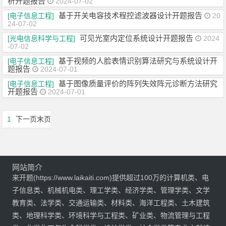
析开题报告
2024-07-02
基于开关电容技术程控滤波器设计开题报告
[电子信息工程]
20
24-07-02
可见光室内定位系统设计开题报告
[光电信息科学与工程]
2024
-07-02
基于视频的人脸表情识别算法研究与系统设计开
[电子信息工程]
题报告
2024-07-01
基于图像质量评价的阵列失效阵元诊断方法研究
[电子信息工程]
开题报告
2024-07-01
1
下一页
末页
网站简介
来开题(https://www.laikaiti.com)提供超过100万的计算机类、电
子信息类、机械机电类、理工学类、经济学类、管理学类、文学
教育类、法学类、交通运输类、材料类、海洋工程类、土木建筑
类、地理科学类、环境科学与工程类、矿业类、物流管理与工程