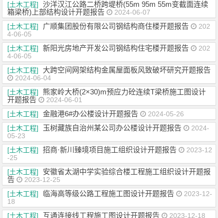
沙洋汉江公路二桥跨堤桥(55m 95m 55m变截面连续
[土木工程]
箱梁桥)上部结构设计开题报告
2024-06-07
广顺集团股份有限公司钢结构商住楼开题报告
[土木工程]
202
4-06-05
新阳光房地产开发公司钢结构住宅楼开题报告
[土木工程]
202
4-06-05
大跨空间网架结构金属屋面板风致破坏研究开题报告
[土木工程]
2024-06-04
熊家岭大桥(2×30)m预应力砼连续T梁桥施工图设计
[土木工程]
开题报告
2024-06-01
金融港6#办公楼设计开题报告
[土木工程]
2024-05-26
玉树藏族自治州某公司办公楼设计开题报告
[土木工程]
2024-
05-23
招商·新川臻境项目施工组织设计开题报告
[土木工程]
2023-12
-25
安徽省太湖中学实验综合楼工程施工组织设计开题报
[土木工程]
告
2023-12-25
临海高等级公路工程施工图设计开题报告
[土木工程]
2023-12-
18
互通连接线工程施工图设计开题报告
[土木工程]
2023-12-18