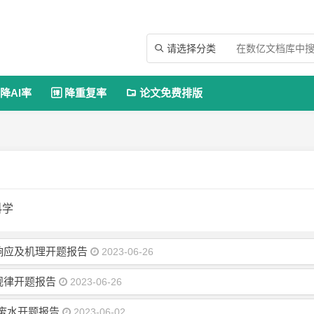
请选择分类

降AI率
降重复率
论文免费排版


科学
响应及机理开题报告
2023-06-26
规律开题报告
2023-06-26
酚废水开题报告
2023-06-02