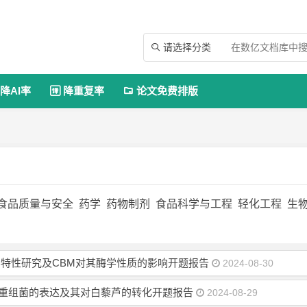
请选择分类

降AI率
降重复率
论文免费排版


食品质量与安全
药学
药物制剂
食品科学与工程
轻化工程
生
特性研究及CBM对其酶学性质的影响开题报告
2024-08-30
 β-葡萄糖苷酶重组菌的表达及其对白藜芦的转化开题报告
2024-08-29