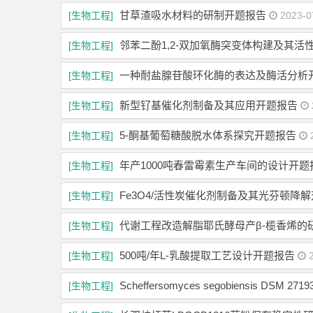
甘草渣吸水材料的研制开题报告
[生物工程]
2023-0
邻苯二酚1,2-双加氧酶突变体构建及其活
[生物工程]
一种耐盐腺苷酸环化酶的表达及酶活分析
[生物工程]
新型钌基催化剂制备及其应用开题报告
[生物工程]
5-酮基葡萄糖酸脱水体系探究开题报告
[生物工程]
2
年产1000吨春雷霉素生产车间的设计开题
[生物工程]
Fe3O4/活性炭催化剂制备及其光芬顿降
[生物工程]
代谢工程改造解脂耶氏酵母产β-榄香烯的
[生物工程]
500吨/年L-乳酸提取工艺设计开题报告
[生物工程]
2
Scheffersomyces segobiensis 
[生物工程]