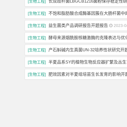
长双歧杆菌LBGCB1216菌粉保存稳定性
[生物工程]
不饱和脂肪酸合成酶基因簇在大肠杆菌中
[生物工程]
益生菌类产品调研报告开题报告
[生物工程]
2023-0
酵母来源烟酰胺核糖激酶的克隆表达与优
[生物工程]
产石斛碱内生真菌UN-32培养性状研究开
[生物工程]
半夏品系SY的植物生物反应器扩繁及丛
[生物工程]
肥效因素对半夏组培苗生长发育的影响开
[生物工程]