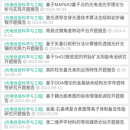
基于MAPbX3量子点的光电池光学理论分
[光电信息科学与工程]
析与实现开题报告
2024-06-04
激光诱导击穿光谱技术算法总结和初步编
[光电信息科学与工程]
程开题报告
2024-06-02
简易式微角度转动平台开题报告
[光电信息科学与工程]
2024-0
5-31
基于矢量衍射积分法计算锥形透镜光纤光
[光电信息科学与工程]
镊的光阱力开题报告
2024-05-28
基于SnO2致密层的钙钛矿太阳能电池研究
[光电信息科学与工程]
开题报告
2024-05-24
高阶柱矢量光束的远场特性开题报告
[光电信息科学与工程]
20
24-05-23
基于DDA理论的金属纳米结构光学传感特
[光电信息科学与工程]
性研究开题报告
2023-09-11
基于耦合超表面的吸收增强和调控开题报
[光电信息科学与工程]
告
2023-06-29
金属-石墨烯复合表面等离子体制备及性能
[光电信息科学与工程]
研究开题报告
2023-03-29
准二维声学材料的等效媒质近似开题报告
[光电信息科学与工程]
2023-03-29