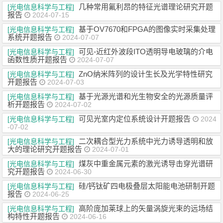
几种常用氟利昂的特征光谱理论研究开题
[光电信息科学与工程]
报告
2024-07-15
基于OV7670和FPGA的图像实时采集处理
[光电信息科学与工程]
系统开题报告
2024-07-07
可见-近红外波段ITO透明导电玻璃的介电
[光电信息科学与工程]
函数性质开题报告
2024-07-07
ZnO纳米阵列的设计生长及光学特性研究
[光电信息科学与工程]
开题报告
2024-07-03
基于光源光谱和光生物安全的光源质量评
[光电信息科学与工程]
析开题报告
2024-07-02
可见光室内定位系统设计开题报告
[光电信息科学与工程]
2024
-07-02
二次耦合型光力系统中光力诱导透明和放
[光电信息科学与工程]
大的理论研究开题报告
2024-07-01
煤灰中重金属元素的激光诱导击穿光谱研
[光电信息科学与工程]
究开题报告
2024-06-30
硅/钙钛矿四电极叠层太阳能电池研制开题
[光电信息科学与工程]
报告
2024-06-25
高阶庞加莱球上的矢量涡旋光束的远场结
[光电信息科学与工程]
构特性开题报告
2024-06-16