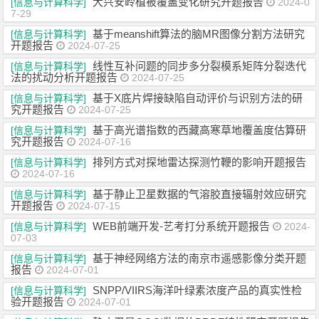
大兴安岭植被覆盖变化研究开题报告
[信息与计算科学]
2024-0
7-29
基于meanshift算法的脑MR图像分割方法研究
[信息与计算科学]
开题报告
2024-07-25
线性互补问题的同步多分裂模系矩阵分裂迭代
[信息与计算科学]
法的扰动分析开题报告
2024-07-25
基于X底片焊接缺陷自动评价与识别方法的研
[信息与计算科学]
究开题报告
2024-07-25
基于高光谱指数的西藏高寒草地覆盖度估算研
[信息与计算科学]
究开题报告
2024-07-16
排列方式对探地雷达探测竹鞭的影响开题报告
[信息与计算科学]
2024-07-16
基于静止卫星数据的气溶胶直接辐射效应研究
[信息与计算科学]
开题报告
2024-07-15
WEB前端开发-艺考打分系统开题报告
[信息与计算科学]
2024-
07-03
基于神经网络方法的南京市遥感影像分类开题
[信息与计算科学]
报告
2024-07-01
SNPP/VIIRS海洋叶绿素浓度产品的真实性检
[信息与计算科学]
验开题报告
2024-07-01