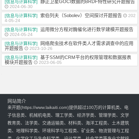
静止卫星GOCI数据的BRDF特性研究开题报告
[信息与计算科学]
2024-06-30
索伯列夫（Sobolev）空间探讨开题报告
[信息与计算科学]
202
4-05-24
运用微分方程对酶催化进行数学建模开题报告
[信息与计算科学]
2024-05-24
网络爬虫技术在软件类人才需求调查中的应用
[信息与计算科学]
开题报告
2023-10-26
基于SSM的CRM平台的权限管理和数据报表
[信息与计算科学]
模块开题报告
2023-06-05
网站简介
来开题(https://www.laikaiti.com)提供超过100万的计算机类、电
子信息类、机械机电类、理工学类、经济学类、管理学类、文学
教育类、法学类、交通运输类、材料类、海洋工程类、土木建筑
类、地理科学类、环境科学与工程类、矿业类、物流管理与工程
类、化学化工与生命科学类、设计学类、社会学类等专业文献综