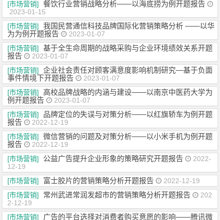
餐饮行业营销战略分析——以海底捞为例开题报告
[市场营销]
2023-01-15
我国民营通信科技品牌国际化营销策略分析 ——以华
[市场营销]
为为例开题报告
2023-01-07
基于全生命周期的战略采购与企业环境绩效关系开题
[市场营销]
报告
2023-01-07
企业社会责任对顾客满意度影响机制研究—基于负面
[市场营销]
事件情境下开题报告
2023-01-07
高校品牌战略的内涵与建设——以南京中医药大学为
[市场营销]
例开题报告
2023-01-07
品牌定位的失误与对策分析——以红旗轿车为例开题
[市场营销]
报告
2022-12-19
微信营销的问题及对策分析——以小米手机为例开题
[市场营销]
报告
2022-12-19
公益广告提升企业形象的策略研究开题报告
[市场营销]
2022-
12-19
富士胶片的营销策略分析开题报告
[市场营销]
2022-12-19
常州武进常润发超市的营销策略分析开题报告
[市场营销]
202
2-12-19
广告的平台选择对消费者购买意愿的影响——腾讯微
[市场营销]