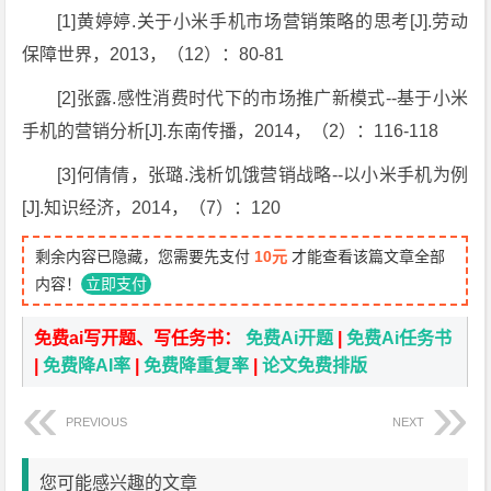
[1]黄婷婷.关于小米手机市场营销策略的思考[J].劳动
保障世界，2013，（12）：80-81
[2]张露.感性消费时代下的市场推广新模式--基于小米
手机的营销分析[J].东南传播，2014，（2）：116-118
[3]何倩倩，张璐.浅析饥饿营销战略--以小米手机为例
[J].知识经济，2014，（7）：120
剩余内容已隐藏，您需要先支付
10元
才能查看该篇文章全部
内容！
立即支付
免费ai写开题、写任务书：
免费Ai开题
|
免费Ai任务书
|
免费降AI率
|
免费降重复率
|
论文免费排版
PREVIOUS
NEXT
您可能感兴趣的文章