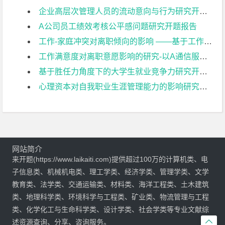
企业高层次管理人员的流动意向与行为研究开题报告
A公司员工绩效考核公平感问题研究开题报告
工作-家庭冲突对离职倾向的影响 ——基于工作倦怠的中介作用开题报告
工作满意度对离职意愿影响的研究-以A通信服务企业为例开题报告
基于胜任力角度下的大学生就业竞争力研究开题报告
心理资本对自我职业生涯管理能力的影响研究——以大学生为例开题报告
网站简介
来开题(https://www.laikaiti.com)提供超过100万的计算机类、电
子信息类、机械机电类、理工学类、经济学类、管理学类、文学
教育类、法学类、交通运输类、材料类、海洋工程类、土木建筑
类、地理科学类、环境科学与工程类、矿业类、物流管理与工程
类、化学化工与生命科学类、设计学类、社会学类等专业文献综

述资源查询、分享、咨询服务。