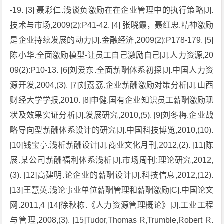
-19. [3] 聂彩仁.浅谈负激励在在企业管理中的执行策略[J].
技术与市场,2009(2):P41-42. [4] 张晓霞，聂红忠.精神激励
是企业持续发展的动力[J].金融经济,2009(2):P178-179. [5]
陈小华.全面激励模型-让员工自己激励自己[J].人力资源,20
09(2):P10-13. [6]刘爱东.全面薪酬体系初探[J].中国人力资
源开发,2004,(3). [7]刘荔荔.企业薪酬激励对策分析[J].山西
财经大学学报,2010. [8]申健.国有企业知识员工薪酬激励现
状及效果实证分析[J].发展研究,2010,(5). [9]刘冬梅.企业战
略导向型薪酬体系设计的研究[J].中国科技博览,2010,(10).
[10]钱宝亭.浅析薪酬设计[J].商业文化月刊,2012,(2). [11]陈
展.某公司薪酬福利体系浅析[J].市场周刊:理论研究,2012,
(3). [12]高建明.论企业的薪酬设计[J].科技信息,2012,(12).
[13]王慧英.浅论事业单位薪酬管理和薪酬激励[C].中国论文
网.2011,4 [14]徐秋栋.《人力资源管理概论》[J].工业工程
与管理,2008,(3). [15]Tudor,Thomas R,Trumble,Robert R.