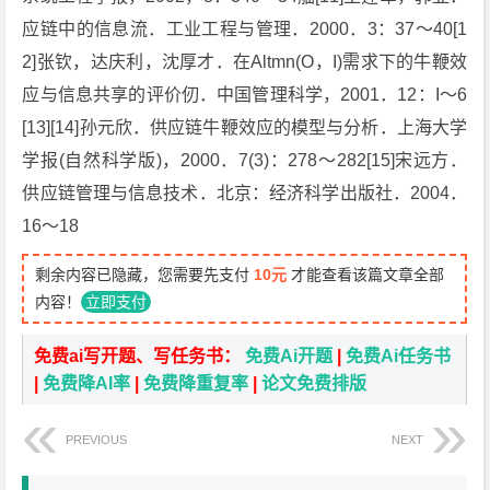
应链中的信息流．工业工程与管理．2000．3：37～40[1
2]张钦，达庆利，沈厚才．在Altmn(O，I)需求下的牛鞭效
应与信息共享的评价仞．中国管理科学，2001．12：I～6
[13][14]孙元欣．供应链牛鞭效应的模型与分析．上海大学
学报(自然科学版)，2000．7(3)：278～282[15]宋远方．
供应链管理与信息技术．北京：经济科学出版社．2004．
16～18
剩余内容已隐藏，您需要先支付
10元
才能查看该篇文章全部
内容！
立即支付
免费ai写开题、写任务书：
免费Ai开题
|
免费Ai任务书
|
免费降AI率
|
免费降重复率
|
论文免费排版
PREVIOUS
NEXT