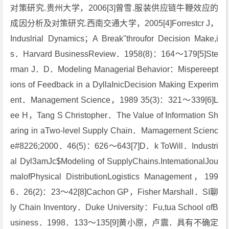
对策研究.贵州大学，2006[3]曾雪.服装供应链牛鞭效应的
成因分析及对策研究.西南交通大学，2005[4]Forrestcr J，
Induslrial Dynamics；A Break''throufor Decision Make,i
s．Harvard BusinessReview．1958(8)：164～179[5]Ste
rman J．D．Modeling Managerial Behavior：Mispereept
ions of Feedback in a DyllaInicDecision Making Experim
ent．Management Science，1989 35(3)：321～339[6]L
ee H，Tang S Christopher．The Value of Information Sh
aring in aTwo-level Supply Chain．Mamagernent Scienc
e#8226;2000．46(5)：626～643[7]D．k ToWill．Industri
al Dyl3amJc$Modeling of SupplyChains.IntemationalJou
malofPhysical DistributionLogistics Management，199
6．26(2)：23～42[8]Cachon GP，Fisher Marshall．SI聊
ly Chain Inventory．Duke University：Fu,tua School ofB
usiness．1998．133～135[9]黄小原，卢震．具有不确定