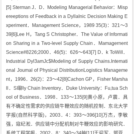
[5] Sterman J．D．Modeling Managerial Behavior：Misp
ereeptions of Feedback in a DyllaInic Decision Making E
xperiment．Management Science，1989 35(3)：321～3
39[6]Lee H，Tang S Christopher．The Value of Informati
on Sharing in a Two-level Supply Chain．Mamagernent
Science#8226;2000．46(5)：626～643[7] D．k ToWill．
Industrial Dyl3amJc$Modeling of Supply Chains.Intemati
onal Joumal of Physical DistributionLogistics Manageme
nt，1996．26(2)：23～42[8]Cachon GP，Fisher Marsha
ll．SI聊ly Chain Inventory．Duke University：Fu,tua Sch
ool of Business．1998．133～135[9]黄小原，卢震．具
有不确定性需求的供应链牛鞭效应的随机控制．东北大学
学报(自然科学版)，2003．4：393～396[10]万杰，李敏
强，寇纪淞．供应链中分配机制对牛鞭效应的影响研究．
系统工程学报，2002，8：340～34舳[11]王迎军，郭亚．