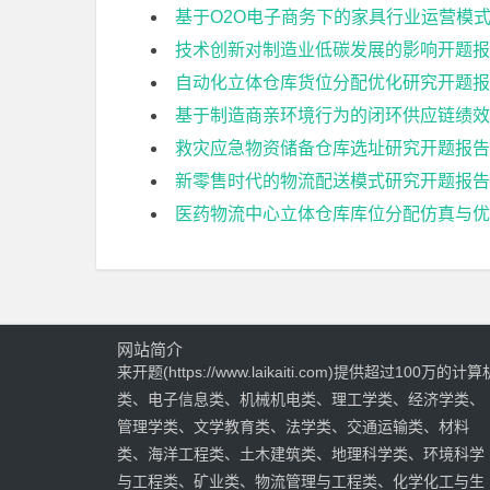
基于O2O电子商务下的家具行业运营模
技术创新对制造业低碳发展的影响开题报
自动化立体仓库货位分配优化研究开题报
基于制造商亲环境行为的闭环供应链绩效
救灾应急物资储备仓库选址研究开题报告
新零售时代的物流配送模式研究开题报告
医药物流中心立体仓库库位分配仿真与优
网站简介
来开题(https://www.laikaiti.com)提供超过100万的计算
类、电子信息类、机械机电类、理工学类、经济学类、
管理学类、文学教育类、法学类、交通运输类、材料
类、海洋工程类、土木建筑类、地理科学类、环境科学
与工程类、矿业类、物流管理与工程类、化学化工与生