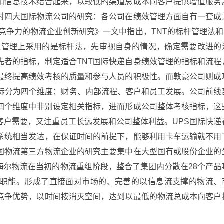
和信息技术结合起来，以较低的渠道总成本向客户提供增值服务
对四大国际物流公司的研究：各公司在绩效管理方面自有一套成
心竞争力的物流企业创新研究》一文中指出，TNT的标杆管理法和
绩效管理上采用的是标杆法，先审视自身的情况，确定需要改进的
先者的指标，制定适合TNT国际快递自身绩效管理的指标和流程
最终提高绩效考核的质量和参与人员的积极性。而敦豪公司则成
指标分为四个维度：财务、内部流程、客户和员工发展。公司前线
四个维度中非别设定相关指标，进而形成公司整体考核指标，这
客户需要，又注重员工长远发展和公司整体利益。UPS国际快递
系统相当发达，在保证时间的前提下，能够利用卡车运输就不用
国物流第三方物流企业的研究主要集中在大型国有或股份企业的
海尔物流在当初的物流重组阶段，整合了集团内分散在28个产品
职能。形成了直接面对市场的、完善的以信息流支撑的物流、
竞争优势，以时间按消灭空间，达到以最低的物流总成本向客户