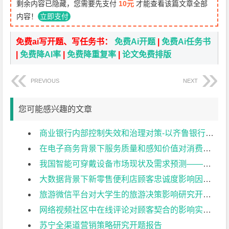
剩余内容已隐藏，您需要先支付
10元
才能查看该篇文章全部
内容！
立即支付
免费ai写开题、写任务书：
免费Ai开题
|
免费Ai任务书
|
免费降AI率
|
免费降重复率
|
论文免费排版
PREVIOUS
NEXT
您可能感兴趣的文章
商业银行内部控制失效和治理对策-以齐鲁银行为例开题报告
在电子商务背景下服务质量和感知价值对消费者行为的影响开题报告
我国智能可穿戴设备市场现状及需求预测——以小米手环为例开题报告
大数据背景下新零售便利店顾客忠诚度影响因素实证分析–以天猫小店为例开题报告
旅游微信平台对大学生的旅游决策影响研究开题报告
网络视频社区中在线评论对顾客契合的影响实证研究开题报告
苏宁全渠道营销策略研究开题报告