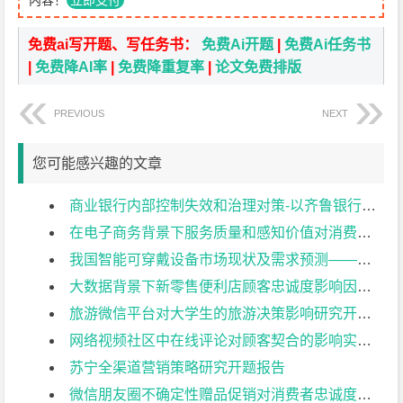
内容！
立即支付
免费ai写开题、写任务书：
免费Ai开题
|
免费Ai任务书
|
免费降AI率
|
免费降重复率
|
论文免费排版
PREVIOUS
NEXT
您可能感兴趣的文章
商业银行内部控制失效和治理对策-以齐鲁银行为例开题报告
在电子商务背景下服务质量和感知价值对消费者行为的影响开题报告
我国智能可穿戴设备市场现状及需求预测——以小米手环为例开题报告
大数据背景下新零售便利店顾客忠诚度影响因素实证分析–以天猫小店为例开题报告
旅游微信平台对大学生的旅游决策影响研究开题报告
网络视频社区中在线评论对顾客契合的影响实证研究开题报告
苏宁全渠道营销策略研究开题报告
微信朋友圈不确定性赠品促销对消费者忠诚度的影响分析开题报告