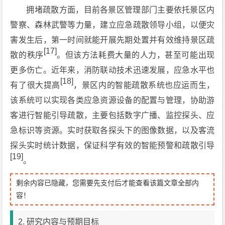
拥堵疏散方面，目前各景区管理部门主要依托景区内
警察、森林武警等力量，建立应急疏散领导小组，以便灾
害发生后，第一时间就能开展先期处置并有效维持景区疏
[17]
散的秩序
。但该方法耗费大量的人力，甚至可能出现
更多伤亡。近年来，消防联动技术迅速发展，应急水平也
[18]
有了很大提高
，景区内的智能疏散系统也应运而生，
该系统可以实现各类应急资源设备的配置与管理，协助游
客进行智能引导疏散，主要包括数字广播、监控探头、应
急标识等资源。实时获取各探头下的图像数据，以及客流
探头实时统计数据，保证科学有效的智能预警和疏散引导
[19]
。
剩余内容已隐藏，您需要先支付后才能查看该篇文章全部内
容！
2. 研究内容与预期目标