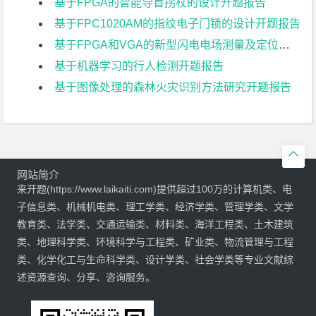
基于FPGA的智能导盲拐杖的设计开题报告
基于FPC1020AM的指纹电子门锁的设计开题报告
基于FPGA和VGA的新型闪电电场测量及定位系统开题报告
基于机器学习的行人检测开题报告
基于图像处理的森林火灾识别方法研究开题报告

网站简介
来开题(https://www.laikaiti.com)提供超过100万的计算机类、电
子信息类、机械机电类、理工学类、经济学类、管理学类、文学
教育类、法学类、交通运输类、材料类、海洋工程类、土木建筑
类、地理科学类、环境科学与工程类、矿业类、物流管理与工程
类、化学化工与生命科学类、设计学类、社会学类等专业文献综
述资源查询、分享、咨询服务。