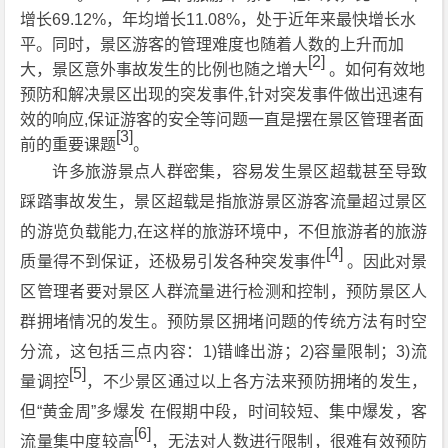
增长69.12%，年均增长11.08%，处于近年来最快增长水
平。同时，景区游客的管理难度也随着人数的上升而加
[2]
大，景区意外事故发生的比例也随之增大
。如何有效地
预防和解决景区出现的突发事件,针对突发事件做出迅速有
效的响应,保证游客的安全等问题一直是摆在景区管理者面
[3]
前的重要课题
。
许多旅游景点人群密集，容易发生景区超载甚至导致
踩踏事故发生，景区超载是指旅游景区游客流量超过景区
的游览负载能力,在这样的旅游环境中，不但旅游者的旅游
[4]
质量得不到保证，还极易引发各种突发事件
。因此对景
区管理者要对景区人群流量进行检测和控制，预防景区人
群拥堵情况的发生。预防景区拥堵问题的传统方法有时空
分流，这包括三点内容：1)错峰出游；2)容量限制；3)流
[5]
量调控
，不少景区通过以上各方法来预防拥堵的发生，
但“黄金周”多爆发 在假期中段，时间较短、集中爆发，客
[6]
流量集中度较高
，无法对人数进行限制，很难有效预防