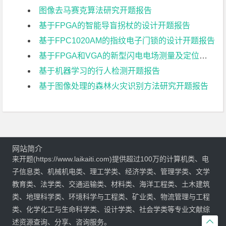
图像去马赛克算法研究开题报告
基于FPGA的智能导盲拐杖的设计开题报告
基于FPC1020AM的指纹电子门锁的设计开题报告
基于FPGA和VGA的新型闪电电场测量及定位系统开题报告
基于机器学习的行人检测开题报告
基于图像处理的森林火灾识别方法研究开题报告
网站简介
来开题(https://www.laikaiti.com)提供超过100万的计算机类、电
子信息类、机械机电类、理工学类、经济学类、管理学类、文学
教育类、法学类、交通运输类、材料类、海洋工程类、土木建筑
类、地理科学类、环境科学与工程类、矿业类、物流管理与工程
类、化学化工与生命科学类、设计学类、社会学类等专业文献综

述资源查询、分享、咨询服务。