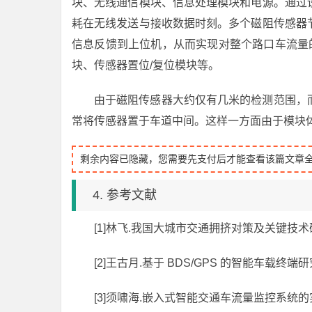
块、无线通信模块、信息处理模块和电源。通过
耗在无线发送与接收数据时刻。多个磁阻传感器
信息反馈到上位机，从而实现对整个路口车流量
块、传感器置位/复位模块等。
由于磁阻传感器大约仅有几米的检测范围，
常将传感器置于车道中间。这样一方面由于模块
剩余内容已隐藏，您需要先支付后才能查看该篇文章
4. 参考文献
[1]林飞.我国大城市交通拥挤对策及关键技术研究[
[2]王古月.基于 BDS/GPS 的智能车载终端研究
[3]须啸海.嵌入式智能交通车流量监控系统的实现[