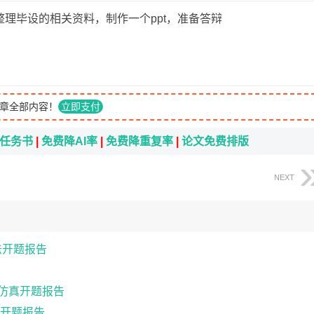
整理毕设的相关资料，制作一个ppt，准备答辩
章全部内容！
立即支付
i任务书
|
免费降AI率
|
免费降重复率
|
论文免费排版
NEXT
法开题报告
的仿真开题报告
开题报告