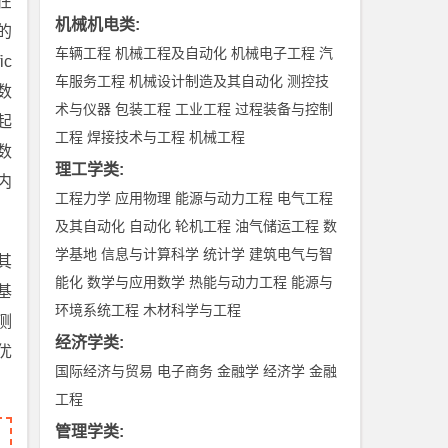
在
机械机电类
:
的
车辆工程
机械工程及自动化
机械电子工程
汽
c
车服务工程
机械设计制造及其自动化
测控技
、数
术与仪器
包装工程
工业工程
过程装备与控制
起
工程
焊接技术与工程
机械工程
数
理工学类
:
内
工程力学
应用物理
能源与动力工程
电气工程
及其自动化
自动化
轮机工程
油气储运工程
数
学基地
信息与计算科学
统计学
建筑电气与智
其
能化
数学与应用数学
热能与动力工程
能源与
基
环境系统工程
木材科学与工程
测
经济学类
:
优
国际经济与贸易
电子商务
金融学
经济学
金融
工程
管理学类
: