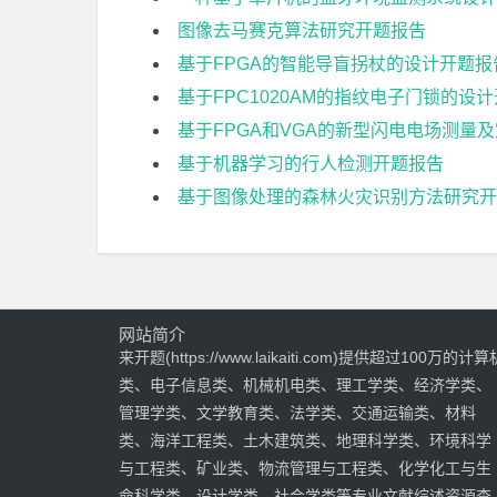
图像去马赛克算法研究开题报告
基于FPGA的智能导盲拐杖的设计开题报
基于FPC1020AM的指纹电子门锁的设
基于FPGA和VGA的新型闪电电场测量
基于机器学习的行人检测开题报告
基于图像处理的森林火灾识别方法研究开
网站简介
来开题(https://www.laikaiti.com)提供超过100万的计算
类、电子信息类、机械机电类、理工学类、经济学类、
管理学类、文学教育类、法学类、交通运输类、材料
类、海洋工程类、土木建筑类、地理科学类、环境科学
与工程类、矿业类、物流管理与工程类、化学化工与生
命科学类、设计学类、社会学类等专业文献综述资源查