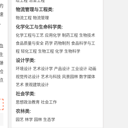
绘工程
冶金工程
的
物流管理与工程类
:
速
物流工程
物流管理
，
化学化工与生命科学类
:
化学工程与工艺
应用化学
制药工程
生物技术
食品质量与安全
药学
药物制剂
食品科学与工
血
程
轻化工程
生物工程
化学
生物科学
生
设计学类
:
弹
环境设计
艺术设计学
产品设计
工业设计
动画
检
视觉传达设计
艺术与科技
风景园林
数字媒体
点
艺术
景观建筑设计
社会学类
:
思想政治教育
社会工作
农林类
:
园艺
林学
园林
生态学