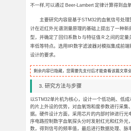
不一样,可以通过 Beer-Lambert 定律计算得
主要研究内容是基于STM32的血氧信号处
计在近红外光谱测量原理的基础上提出了一种新
型，并确定了回归系数ｂ与特征值Ｒ之间的定量
率低等特点。选用IIR数字滤波器对模拟集成前
设计的要求。
剩余内容已隐藏，您需要先支付后才能查看该篇文章
3. 研究方法与步骤
以STM32单片机为核心，设计一个低功耗、低
的片上外设的优势，对血氧饱和度参数进行采集
据。硬件设计方面，采用芯片的内部时钟进行光
序电路控制数字血氧探头分时发射红光和红外光，
数，得到信号的频率值，最后进行数据处理、脉