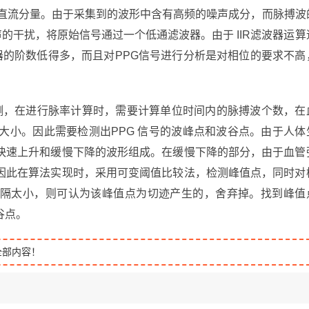
和直流分量。由于采集到的波形中含有高频的噪声成分，而脉搏波
噪声的干扰，将原始信号通过一个低通滤波器。由于 IIR滤波器运算
器的阶数低得多，而且对PPG信号进行分析是对相位的要求不高
测，在进行脉率计算时，需要计算单位时间内的脉搏波个数，在
大小。因此需要检测出PPG 信号的波峰点和波谷点。由于人体
快速上升和缓慢下降的波形组成。在缓慢下降的部分，由于血管
因此在算法实现时，采用可变阈值比较法，检测峰值点，同时对
隔太小，则可认为该峰值点为切迹产生的，舍弃掉。找到峰值
谷点。
全部内容！