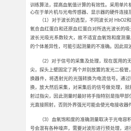
训练算法，提高血氧值计算的有效性。采用单片
心在于单片机与光电传感器、显示器的硬件连接
（1）对于波长的选型，不同波长对 HbO
氧合血红蛋白和还原血红蛋白对所选光波长的吸光系
波长光吸光系数较大，故不适宜血氧饱和度测量。
的个体差异性，可能引起测量的不准确。因此双波长
（2）对于信号的采集及处理，现在医用的
尖，探头上壁固定了两个并别放置的发光二极管，波
换器件，将透射光的光强转换为电流信号。通过轮
换，放大然后采集，对采集后的信号做处理，就能
射过指尖，因此测量时最好将手指特别是指甲部
光直接照射，否则外界强光可能会使光电接收器
（3）血氧饱和度的准确测量取决于光电容积
号会混有各种噪声，需要对波形进行预处理，进