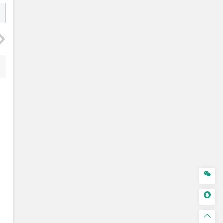


