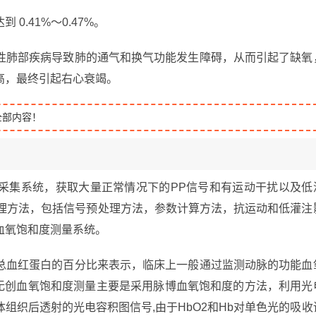
.41%～0.47%。
性肺部疾病导致肺的通气和换气功能发生障碍，从而引起了缺氧
高，最终引起右心衰竭。
全部内容！
采集系统，获取大量正常情况下的PP信号和有运动干扰以及低
处理方法，包括信号预处理方法，参数计算方法，抗运动和低灌注
血氧饱和度测量系统。
总血红蛋白的百分比来表示，临床上一般通过监测动脉的功能血
,无创血氧饱和度测量主要是采用脉博血氧饱和度的方法，利用光
组织后透射的光电容积图信号,由于HbO2和Hb对单色光的吸收