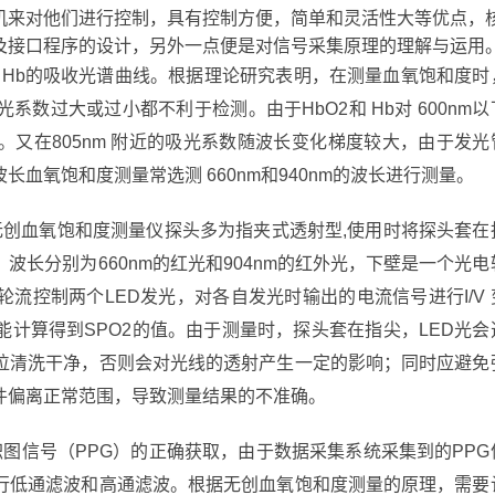
机来对他们进行控制，具有控制方便，简单和灵活性大等优点，
及接口程序的设计，另外一点便是对信号采集原理的理解与运用
2和Hb的吸收光谱曲线。根据理论研究表明，在测量血氧饱和度时
数过大或过小都不利于检测。由于HbO2和 Hb对 600nm以
又在805nm 附近的吸光系数随波长变化梯度较大，由于发光
血氧饱和度测量常选测 660nm和940nm的波长进行测量。
无创血氧饱和度测量仪探头多为指夹式透射型,使用时将探头套在
长分别为660nm的红光和904nm的红外光，下壁是一个光电
流控制两个LED发光，对各自发光时输出的电流信号进行I/V 
计算得到SPO2的值。由于测量时，探头套在指尖，LED光会
位清洗干净，否则会对光线的透射产生一定的影响；同时应避免
件偏离正常范围，导致测量结果的不准确。
图信号（PPG）的正确获取，由于数据采集系统采集到的PPG
行低通滤波和高通滤波。根据无创血氧饱和度测量的原理，需要