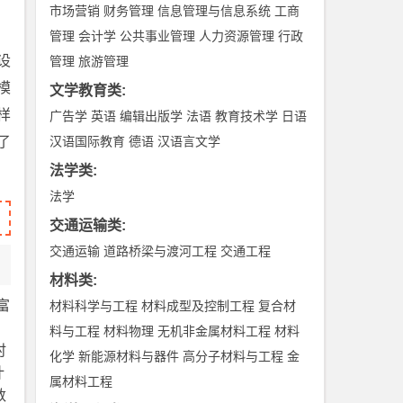
市场营销
财务管理
信息管理与信息系统
工商
管理
会计学
公共事业管理
人力资源管理
行政
设
管理
旅游管理
模
文学教育类
:
样
广告学
英语
编辑出版学
法语
教育技术学
日语
了
汉语国际教育
德语
汉语言文学
法学类
:
法学
交通运输类
:
交通运输
道路桥梁与渡河工程
交通工程
材料类
:
富
材料科学与工程
材料成型及控制工程
复合材
料与工程
材料物理
无机非金属材料工程
材料
时
化学
新能源材料与器件
高分子材料与工程
金
计
属材料工程
数