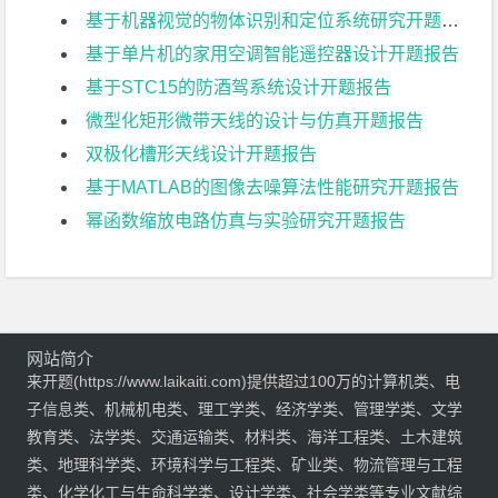
基于机器视觉的物体识别和定位系统研究开题报告
基于单片机的家用空调智能遥控器设计开题报告
基于STC15的防酒驾系统设计开题报告
微型化矩形微带天线的设计与仿真开题报告
双极化槽形天线设计开题报告
基于MATLAB的图像去噪算法性能研究开题报告
幂函数缩放电路仿真与实验研究开题报告
网站简介
来开题(https://www.laikaiti.com)提供超过100万的计算机类、电
子信息类、机械机电类、理工学类、经济学类、管理学类、文学
教育类、法学类、交通运输类、材料类、海洋工程类、土木建筑
类、地理科学类、环境科学与工程类、矿业类、物流管理与工程
类、化学化工与生命科学类、设计学类、社会学类等专业文献综