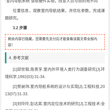
“室内导航系统”该软硬件实物，改变人员与目的地不同
位置信息，观察室内导航结果，并优化参数，完成课
题研究。
3.2
步骤
剩余内容已隐藏，您需要先支付后才能查看该篇文章全部内
容！
4. 参考文献
[1]
邱世聪,陈贵孚.室内外环境人类行为调查研究[J].环
境科学,1992(03):31-34.
[2]
贺昶玮.室内导航系统的设计与实现[J].工程科技,20
13(07):31-33.
[3]
刘玲玲,彭达其.室内定位技术的研究[J].工程技术:全