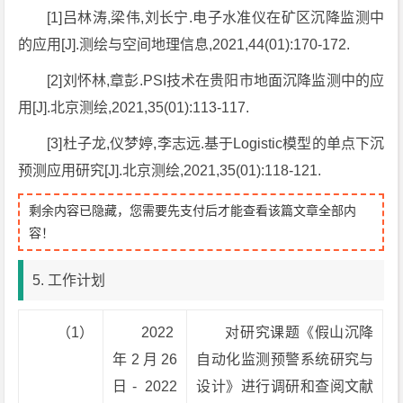
[1]吕林涛,梁伟,刘长宁.电子水准仪在矿区沉降监测中
的应用[J].测绘与空间地理信息,2021,44(01):170-172.
[2]刘怀林,章彭.PSI技术在贵阳市地面沉降监测中的应
用[J].北京测绘,2021,35(01):113-117.
[3]杜子龙,仪梦婷,李志远.基于Logistic模型的单点下沉
预测应用研究[J].北京测绘,2021,35(01):118-121.
剩余内容已隐藏，您需要先支付后才能查看该篇文章全部内
容！
5. 工作计划
（1）
2022
对研究课题《假山沉降
年2月26
自动化监测预警系统研究与
日- 2022
设计》进行调研和查阅文献