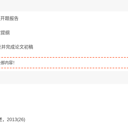
写开题报告
定提纲
查并完成论文初稿
全部内容！
013(26)