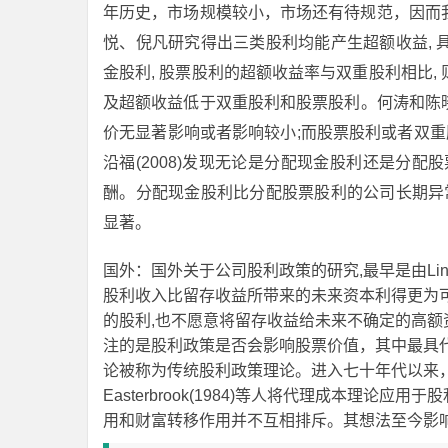
年历史，市场规模较小，市场还有待规范，因而
悦、倪凡研究得出三类股利均能产生超额收益,
金股利, 股票股利的超额收益率与双重股利相比
及超额收益低于双重股利和股票股利。何涛和陈晓等人
价无显著影响或者影响较小;而股票股利或者双重
沿福(2008)发现无论是分配现金股利还是分
酬。分配现金股利比分配股票股利的公司长期异
显著。
国外：国外关于公司股利政策的研究,最早是由Lin
股利收入比留存收益所带来的未来资本利得更为可
的股利,也不愿意将留存收益给未来不确定的高
注的是股利政策是否会影响股票价值，其中最具
论被称为传统股利政策理论。进入七十年代以来，形成
Easterbrook(1984)等人将代理成本理论应
用和财富转移作用并不互相排斥。其想法至今影