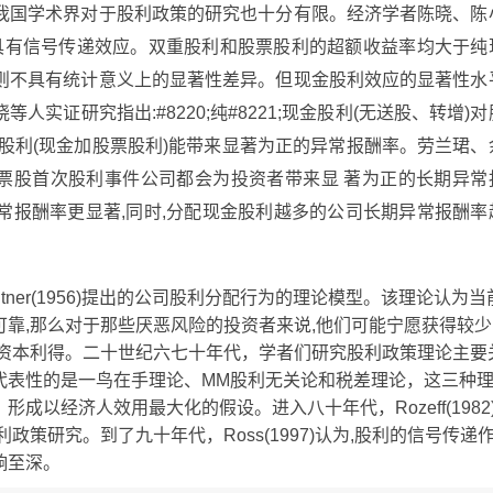
我国学术界对于股利政策的研究也十分有限。经济学者陈晓、陈
 具有信号传递效应。双重股利和股票股利的超额收益率均大于纯
, 则不具有统计意义上的显著性差异。但现金股利效应的显著性水
实证研究指出:#8220;纯#8221;现金股利(无送股、转增)对
股利(现金加股票股利)能带来显著为正的异常报酬率。劳兰珺、
配股票股首次股利事件公司都会为投资者带来显 著为正的长期异常
常报酬率更显著,同时,分配现金股利越多的公司长期异常报酬率
tner(1956)提出的公司股利分配行为的理论模型。该理论认为当
靠,那么对于那些厌恶风险的投资者来说,他们可能宁愿获得较少
额资本利得。二十世纪六七十年代，学者们研究股利政策理论主要
代表性的是一鸟在手理论、MM股利无关论和税差理论，这三种
以经济人效用最大化的假设。进入八十年代，Rozeff(1982
用于股利政策研究。到了九十年代，Ross(1997)认为,股利的信号传递
响至深。