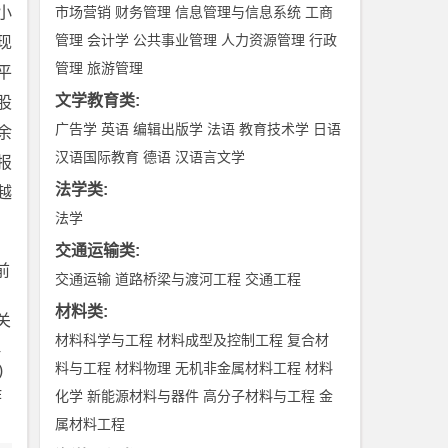
小
市场营销
财务管理
信息管理与信息系统
工商
管理
会计学
公共事业管理
人力资源管理
行政
现
管理
旅游管理
平
文学教育类
:
股
广告学
英语
编辑出版学
法语
教育技术学
日语
余
汉语国际教育
德语
汉语言文学
报
法学类
:
越
法学
交通运输类
:
前
交通运输
道路桥梁与渡河工程
交通工程
材料类
:
关
材料科学与工程
材料成型及控制工程
复合材
理
料与工程
材料物理
无机非金属材料工程
材料
)
作
化学
新能源材料与器件
高分子材料与工程
金
属材料工程