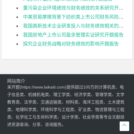
重污染企业环境绩效与财务绩效的关系研究开题报告
中美贸易摩擦背景下纺织类上市公司财务风险控制研究:以华孚时尚为例开题报告
我国高新技术企业研发投入与财务绩效相关的影响因素分析——基于创业板上市公司的数据开题报告
我国房地产上市公司盈余管理实证研究开题报告
探究企业财务战略对财务绩效的影响开题报告
网站简介
来开题(https://www.laikaiti.com)提供超过100万的计算机类、电
子信息类、机械机电类、理工学类、经济学类、管理学类、文学
教育类、法学类、交通运输类、材料类、海洋工程类、土木建筑
类、地理科学类、环境科学与工程类、矿业类、物流管理与工程
类、化学化工与生命科学类、设计学类、社会学类等专业文献综
述资源查询、分享、咨询服务。
