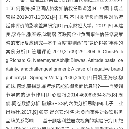
1.[3] 何勇海.捍卫酒店旅客知情权任重道远[N]. 中国市场监
管报,2019-07-11(002).[4] 王鹤.不同类型负面事件对品牌
延伸评价的影响差异研究[D].南京财经大学，2019.[5] 李建
良,李冬伟,张春婷,沈鹏熠.互联网企业负面事件信任修复策
略的市场反应研究—基于百度“魏则西”与“竞价排名”事件的
案例分析[J].管理评论,2019,31(09):291-304.[6] ChrisPulli
g,Richard G. Netemeyer,Abhijit Biswas. Attitude basis, ce
rtainty, andchallengealignment: A case of negative brand
publicity[J]. Springer-Verlag,2006,34(4).[7] 田阳,王海忠,柳
武妹,何浏,黄韫慧.品牌承诺能抵御负面信息吗?——自我调
节导向的调节作用[J].心理报,2014,46(06):864-875.[8] 周
俊.问卷数据分析-破解SPSS的六类分析思路[M].电子工业
出版社,2017.[9] 张梦;胥兴安;付晓蓉;负面事件对餐饮服务
品牌关系影响——基于顾客利益层次视角的实验研究[J];旅