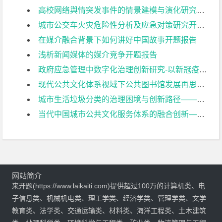
高校网络舆情突发事件的情景建模与演化研究开题报告
城市公交车火灾危险性分析及应急对策研究开题报告
在媒介融合背景下如何讲好中国故事开题报告
浅析新闻媒体的媒介竞争开题报告
政府应急管理中数字化治理创新研究-以新冠疫情“健康码”推行为例开题报告
现代公共文化体系视域下公共图书馆发展再思考——以南京图书馆为例开题报告
城市生活垃圾分类的治理困境与创新路径——以南京市为例开题报告
当代中国城市公共文化服务体系的融合创新——基于空间、弹性、制度三要素的研究开题报告
网站简介
来开题(https://www.laikaiti.com)提供超过100万的计算机类、电
子信息类、机械机电类、理工学类、经济学类、管理学类、文学
教育类、法学类、交通运输类、材料类、海洋工程类、土木建筑