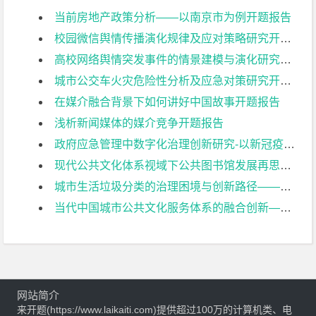
当前房地产政策分析——以南京市为例开题报告
校园微信舆情传播演化规律及应对策略研究开题报告
高校网络舆情突发事件的情景建模与演化研究开题报告
城市公交车火灾危险性分析及应急对策研究开题报告
在媒介融合背景下如何讲好中国故事开题报告
浅析新闻媒体的媒介竞争开题报告
政府应急管理中数字化治理创新研究-以新冠疫情“健康码”推行为例开题报告
现代公共文化体系视域下公共图书馆发展再思考——以南京图书馆为例开题报告
城市生活垃圾分类的治理困境与创新路径——以南京市为例开题报告
当代中国城市公共文化服务体系的融合创新——基于空间、弹性、制度三要素的研究开题报告
网站简介
来开题(https://www.laikaiti.com)提供超过100万的计算机类、电