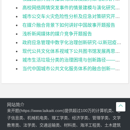
高校网络舆情突发事件的情景建模与演化研究开题报告
城市公交车火灾危险性分析及应急对策研究开题报告
在媒介融合背景下如何讲好中国故事开题报告
浅析新闻媒体的媒介竞争开题报告
政府应急管理中数字化治理创新研究-以新冠疫情“健康码”推行为例开题报告
现代公共文化体系视域下公共图书馆发展再思考——以南京图书馆为例开题报告
城市生活垃圾分类的治理困境与创新路径——以南京市为例开题报告
当代中国城市公共文化服务体系的融合创新——基于空间、弹性、制度三要素的研究开题报告
网站简介

来开题(https://www.laikaiti.com)提供超过100万的计算机类、电
子信息类、机械机电类、理工学类、经济学类、管理学类、文学
教育类、法学类、交通运输类、材料类、海洋工程类、土木建筑