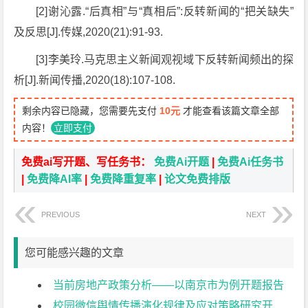
[2]谢沁露.“后真相”与“真相后”:反转新闻的“把关缺失”
及反思[J].传媒,2020(21):91-93.
[3]李美玲.马克思主义新闻观视域下反转新闻频出的探
析[J].新闻传播,2020(18):107-108.
剩余内容已隐藏，您需要先支付
10元
才能查看该篇文章全部
内容！
立即支付
免费ai写开题、写任务书：
免费Ai开题
|
免费Ai任务书
|
免费降AI率
|
免费降重复率
|
论文免费排版
PREVIOUS
NEXT
您可能感兴趣的文章
当前房地产政策分析——以南京市为例开题报告
校园微信舆情传播演化规律及应对策略研究开题报告