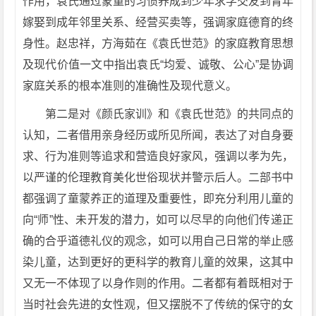
作用，袁氏通过蒙童的习惯养成到少年求学交友到青年
嫁娶到成年邻里关系、经营买卖等，强调家庭德育的终
身性。赵忠祥，方海茹在《袁氏世范》的家庭教育思想
及现代价值一文中指出袁氏“均爱、诚敬、公心”是协调
家庭关系的根本准则的准确性及现代意义。
第二是对《颜氏家训》和《袁氏世范》的共同点的
认知，二者借用亲身经历或所见所闻，表达了对自身要
求、行为准则等追求和营造良好家风，强调以孝为先，
以严谨的伦理教育美化世俗现状并警示后人。二部书中
都强调了童蒙养正的道理及重要性，即充分利用儿童的
向“师”性、未开发的潜力，如可以尽早的向他们传递正
确的合乎道德礼仪的观念，如可以用自己日常的举止感
染儿童，达到更好的更科学的教育儿童的效果，这其中
又无一不体现了以身作则的作用。二者都有着既相对于
当时社会先进的女性观，但又摆脱不了传统的保守的女