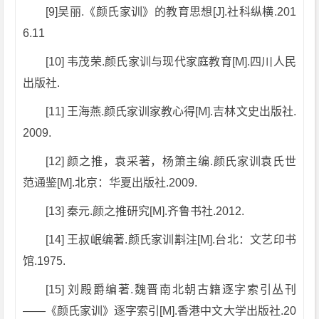
[9]吴丽.《颜氏家训》的教育思想[J].社科纵横.201
6.11
[10] 韦茂荣.颜氏家训与现代家庭教育[M].四川人民
出版社.
[11] 王海燕.颜氏家训家教心得[M].吉林文史出版社.
2009.
[12] 颜之推，袁采著，杨箫主编.颜氏家训袁氏世
范通鉴[M].北京：华夏出版社.2009.
[13] 秦元.颜之推研究[M].齐鲁书社.2012.
[14] 王叔岷编著.颜氏家训斠注[M].台北：文艺印书
馆.1975.
[15] 刘殿爵编著.魏晋南北朝古籍逐字索引丛刊
——《颜氏家训》逐字索引[M].香港中文大学出版社.20