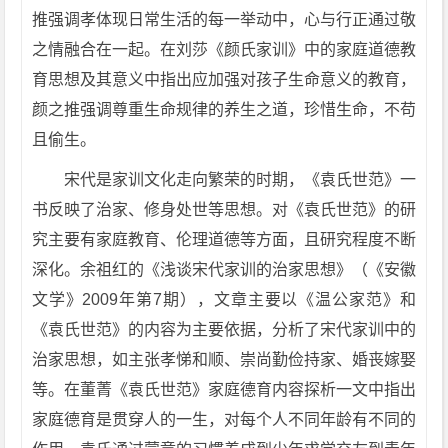
推强调孝体现日常生活的每一举动中，心与行正通过敬
之情融合在一起。在刘莎《颜氏家训》中的家庭道德教
育思想及其意义中指出应加强对孩子生命意义的教育，
颜之推强调尊重生命规律的养生之道，珍惜生命，不苟
且偷生。
宋代是家训文化走向繁荣的时期，《袁氏世范》一
书反映了治家、修身处世等思想。对《袁氏世范》的研
究主要有家庭教育、伦理道德等方面，且研究程度不断
深化。余祖红的《浅谈宋代家训的治家思想》（《安徽
文学》2009年第7期），文章主要以《温公家范》和
《袁氏世范》的内容为主要依据，分析了宋代家训中的
治家思想，如主张孝悌和顺、崇尚勤俭持家、婚丧嫁娶
等。在董菁《袁氏世范》家庭德育内容探析一文中指出
家庭德育是贯穿人的一生，对每个人不同年龄有不同的