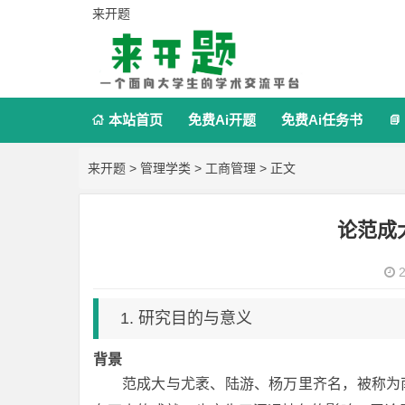
来开题
本站首页
免费Ai开题
免费Ai任务书


来开题
>
管理学类
>
工商管理
> 正文
论范成
2
1. 研究目的与意义
背景
范成大与尤袤、陆游、杨万里齐名，被称为