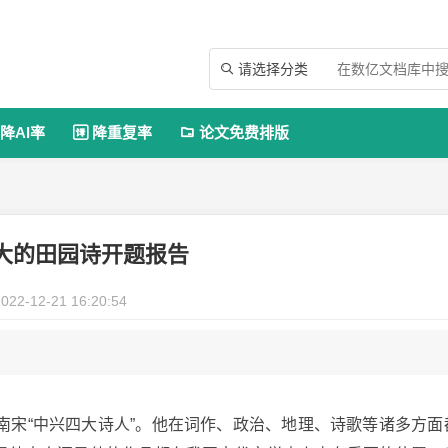
请选择分类

降AI率
降重复率
论文免费排版


大的田园诗开题报告
022-12-21 16:20:54
南宋“中兴四大诗人”。他在词作、政治、地理、诗歌等诸多方面