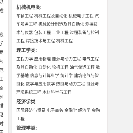
以
机械机电类
:
成
车辆工程
机械工程及自动化
机械电子工程
汽
车服务工程
机械设计制造及其自动化
测控技
术与仪器
包装工程
工业工程
过程装备与控制
寂
工程
焊接技术与工程
机械工程
学
理工学类
:
专
工程力学
应用物理
能源与动力工程
电气工程
为
及其自动化
自动化
轮机工程
油气储运工程
数
范
学基地
信息与计算科学
统计学
建筑电气与智
田
能化
数学与应用数学
热能与动力工程
能源与
原
环境系统工程
木材科学与工程
例
经济学类
:
描
国际经济与贸易
电子商务
金融学
经济学
金融
见
工程
时
管理学类
:
田