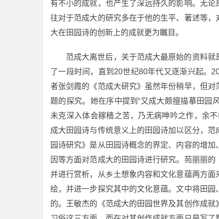
有不小的成就，也产生了深远持久的影响。无论
往对于范成大的研究多在于他的生平、著述等，
大在田园诗的创新上的成就更为瞩目。
范成大离世后，关于范成大最原始的资料就
了一段时间，直到20世纪80年代又逐渐兴起。
者张剑霞的《范成大研究》虽然年份稍早，但对
题的探究。她在序中提到“又成大颇擅描摹田园
未克深入体会稼穑之苦，乃无病呻吟之作，余不
成大田园诗与传统意义上的田园诗加以区分，范
园诗研究》是从田园诗概念的界定、内容的增加
因等方面对范成大的田园诗进行研究。苑丽丽的
并进行赏析，从乡土想象内容和文化意蕴两方面
绘，并进一步探究其中的文化意蕴。文中将田园
的。王敏杰的《范成大的田园世界及其创作成就
习俗这三方面，而在对其创作成就方面只是写了