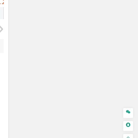


