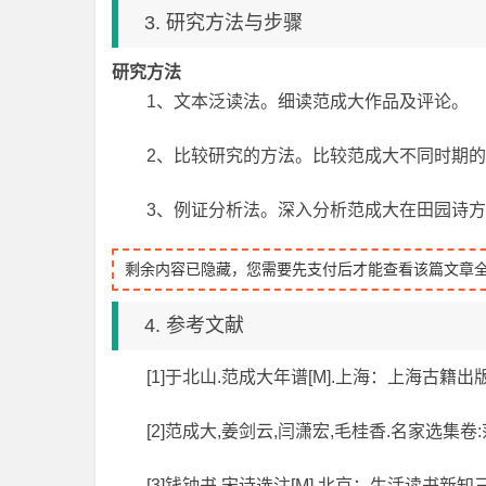
3. 研究方法与步骤
研究方法
1、文本泛读法。细读范成大作品及评论。
2、比较研究的方法。比较范成大不同时期
3、例证分析法。深入分析范成大在田园诗
剩余内容已隐藏，您需要先支付后才能查看该篇文章
4. 参考文献
[1]于北山.范成大年谱[M].上海：上海古籍出版
[2]范成大,姜剑云,闫潇宏,毛桂香.名家选集卷:
[3]钱钟书.宋诗选注[M].北京：生活读书新知三