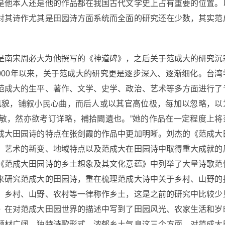
是他本人还是他的作品都在我国古代文学史上占有重要的位置。
对其诗作尤其是田园诗方面系统而全面的研究还在少数，其实范
是南宋周必大为他撰写的《神道碑》，之后关于范成大的研究沉
2000年以来，关于范成大的研究更是逐步深入、逐渐细化。台湾
范成大的生平、著作、文学、史学、政治、艺术等多方面进行了
风貌，铺叙小民心曲，而后人或以其官高位极，每加以忽略，以
敏，然亦欲考订详略，補拾闕遺也。”她的作品在一定程度上将
成大田园诗的特点在张剑霞的作品中更加明晰。刘杰的《范成大
、艺术的新变、地域特点以及范成大在田园诗中取得重大成就的
《范成大田园诗的乡土想象及其文化意蕴》中列举了大量诗歌范
来研究范成大的田园诗，重在梳理范成大诗中关于乡村、山野的
、乡村、山野、农村等一律称作乡土，这是之前的研究中比较少
》在对范成大田园世界的描述中写到了田园风光、农家生活和岁
题材广阔、独特诗歌形式、浓郁乡土气息这三个方面，对范成大