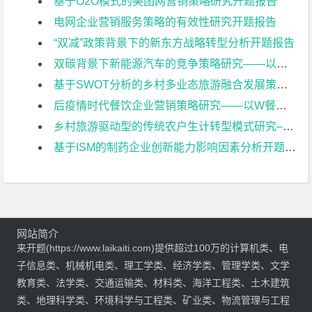
基于O2O模式的美团网营销策略研究开题报告
电网企业营销服务策略的有效性研究开题报告
“双减”政策背景下的新东方战略转型分析开题报告
双碳背景下新能源汽车的竞争策略研究——以比亚迪为例开题报告
基于SWOT分析的乡村多业态旅游融合发展策略研究——以常州佳农探趣休闲生态园为例开题报告
后疫情时代餐饮企业营销策略研究——以W餐饮企业为例开题报告
乡村旅游驱动型的传统农户生计转型模式研究–以常州黄天荡村大闸蟹养开题报告
基于ISM的制药企业创新能力影响因素分析开题报告
网站简介
来开题(https://www.laikaiti.com)提供超过100万的计算机类、电
子信息类、机械机电类、理工学类、经济学类、管理学类、文学
教育类、法学类、交通运输类、材料类、海洋工程类、土木建筑
类、地理科学类、环境科学与工程类、矿业类、物流管理与工程