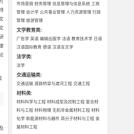
方
市场营销
财务管理
信息管理与信息系统
工商
特
管理
会计学
公共事业管理
人力资源管理
行政
文
管理
旅游管理
文
文学教育类
:
研
广告学
英语
编辑出版学
法语
教育技术学
日语
建
汉语国际教育
德语
汉语言文学
论
法学类
:
法学
交通运输类
:
鉴
交通运输
道路桥梁与渡河工程
交通工程
材料类
:
材料科学与工程
材料成型及控制工程
复合材
料与工程
材料物理
无机非金属材料工程
材料
化学
新能源材料与器件
高分子材料与工程
金
属材料工程
及