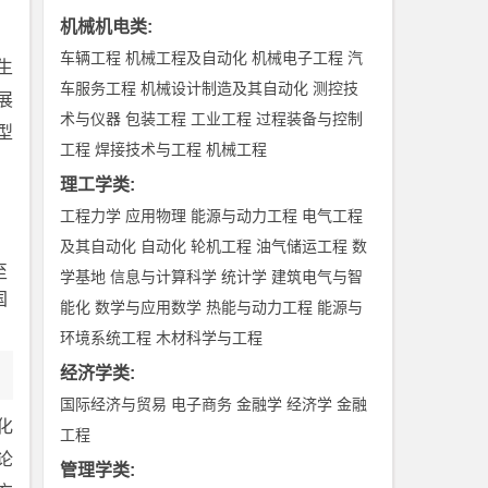
。
机械机电类
:
车辆工程
机械工程及自动化
机械电子工程
汽
生
车服务工程
机械设计制造及其自动化
测控技
展
术与仪器
包装工程
工业工程
过程装备与控制
型
工程
焊接技术与工程
机械工程
理工学类
:
工程力学
应用物理
能源与动力工程
电气工程
及其自动化
自动化
轮机工程
油气储运工程
数
至
学基地
信息与计算科学
统计学
建筑电气与智
国
能化
数学与应用数学
热能与动力工程
能源与
环境系统工程
木材科学与工程
经济学类
:
国际经济与贸易
电子商务
金融学
经济学
金融
化
工程
论
管理学类
: