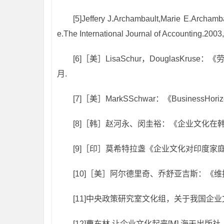
[5]Jeffery J.Archambault,Marie E.Archamba
e.The International Journal of Accounting.2003
[6]［美］LisaSchur，DouglasKrus
月.
[7]［美］MarkSSchwar：《BusinessHori
[8]［韩］赵河永、闵圭裕：《企业文化在韩
[9]［印］莫希特拉盏《企业文化对印度家庭的
[10]［美］阿尔德里奇、乔舒亚吉斯：《维
[11]中央政策研究室文化组，关于我国企业
[12]曹东林.让企业文化起来[M],海天出版社，