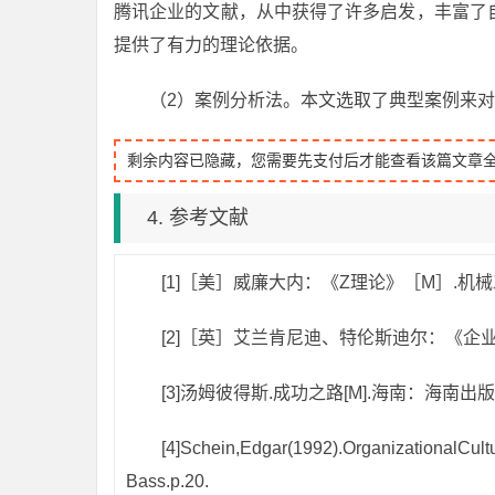
腾讯企业的文献，从中获得了许多启发，丰富了
提供了有力的理论依据。
（2）案例分析法。本文选取了典型案例来
剩余内容已隐藏，您需要先支付后才能查看该篇文章
4. 参考文献
[1]［美］威廉大内：《Z理论》［M］.机械工
[2]［英］艾兰肯尼迪、特伦斯迪尔：《企业
[3]汤姆彼得斯.成功之路[M].海南：海南出版社
[4]Schein,Edgar(1992).OrganizationalCul
Bass.p.20.