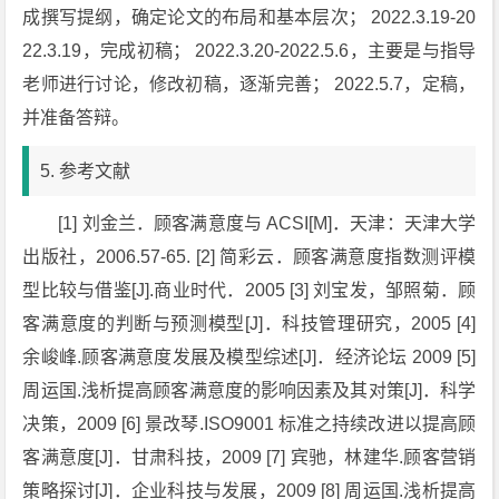
成撰写提纲，确定论文的布局和基本层次； 2022.3.19-20
22.3.19，完成初稿； 2022.3.20-2022.5.6，主要是与指导
老师进行讨论，修改初稿，逐渐完善； 2022.5.7，定稿，
并准备答辩。
5. 参考文献
[1] 刘金兰．顾客满意度与 ACSI[M]．天津：天津大学
出版社，2006.57-65. [2] 简彩云．顾客满意度指数测评模
型比较与借鉴[J].商业时代．2005 [3] 刘宝发，邹照菊．顾
客满意度的判断与预测模型[J]．科技管理研究，2005 [4]
余峻峰.顾客满意度发展及模型综述[J]．经济论坛 2009 [5]
周运国.浅析提高顾客满意度的影响因素及其对策[J]．科学
决策，2009 [6] 景改琴.ISO9001 标准之持续改进以提高顾
客满意度[J]．甘肃科技，2009 [7] 宾驰，林建华.顾客营销
策略探讨[J]．企业科技与发展，2009 [8] 周运国.浅析提高