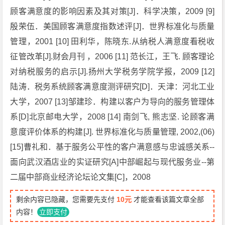
顾客满意度的影响因素及其对策[J]．科学决策，2009 [9]
殷荣伍．美国顾客满意度指数述评[J]．世界标准化与质量
管理，2001 [10] 田利华，陈晓东.从纳税人满意度看税收
征管改革[J].财会月刊 ，2006 [11] 范长江，王飞. 顾客理论
对纳税服务的启示[J].扬州大学税务学院学报，2009 [12]
陆涛．税务系统顾客满意度测评研究[D]．天津：河北工业
大学，2007 [13]邹建珍．构建以客户为导向的服务管理体
系[D]北京邮电大学，2008 [14] 南剑飞, 熊志坚. 论顾客满
意度评价体系的构建[J]. 世界标准化与质量管理, 2002,(06)
[15]曹礼和．基于服务公平性的客户满意感与忠诚感关系--
面向武汉酒店业的实证研究[A]中部崛起与现代服务业--第
二届中部商业经济论坛论文集[C]，2008
剩余内容已隐藏，您需要先支付
10元
才能查看该篇文章全部
内容！
立即支付