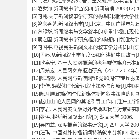
[3]（法）热拉尔热奈特著；王文融译.叙事话语 新叙
[4]范步淹.新闻叙事学刍议[J].新闻前哨,2000(12):4-
[5]何纯.关于新闻叙事学研究的构想[J].湘潭大学社会科学
[6]曾庆香著.新闻叙事学[M].北京：中国广播电视出版
[7]方毅华.新闻叙事与文学叙事的多重审视[J].现代传播(
[8]蔡之国.新闻叙事学研究框架的构想[J].南通大学学报(
[9]何国平.电视民生新闻文本的叙事学分析[J].山东视听
[10]孟婷.从新闻叙事学角度谈如何讲好中国故事[J].新闻
[11]耿嘉宁. 基于人民网报道的老年群体媒介形象研究[
[12]周婧宏. 人民网雾霾报道研究（2012-2014年）
[13]陈璐霞. 人民网与新浪网“建党90周年”专题报道
[14]李佳.融媒体时代新闻叙事策略与创新[J].中国报业,2
[15]陈月顺.融媒体时代新媒体新闻叙事策略的创新路径[J]
[16]赵山山.论人民网的舆论引导工作[J].淮海工学院学报(
[17]李岩. 人民网英文版对外传播现状与对策研究[D]
[18]张涛. 报纸新闻叙事研究[D].湖南大学,2006.
[19]吴闻莺. 深度报道的叙事研究[D].四川大学,200
[21]汪琪. 中国对外传播新闻特稿叙事分析[D].北京