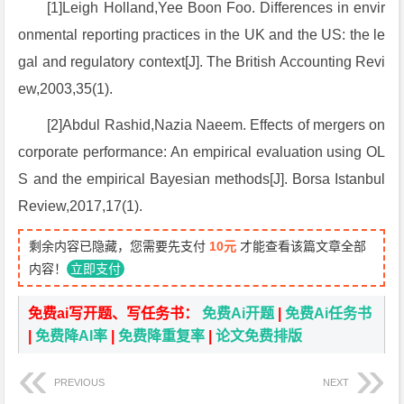
[1]Leigh Holland,Yee Boon Foo. Differences in envir
onmental reporting practices in the UK and the US: the le
gal and regulatory context[J]. The British Accounting Revi
ew,2003,35(1).
[2]Abdul Rashid,Nazia Naeem. Effects of mergers on
corporate performance: An empirical evaluation using OL
S and the empirical Bayesian methods[J]. Borsa Istanbul
Review,2017,17(1).
剩余内容已隐藏，您需要先支付
10元
才能查看该篇文章全部
内容！
立即支付
免费ai写开题、写任务书：
免费Ai开题
|
免费Ai任务书
|
免费降AI率
|
免费降重复率
|
论文免费排版
PREVIOUS
NEXT