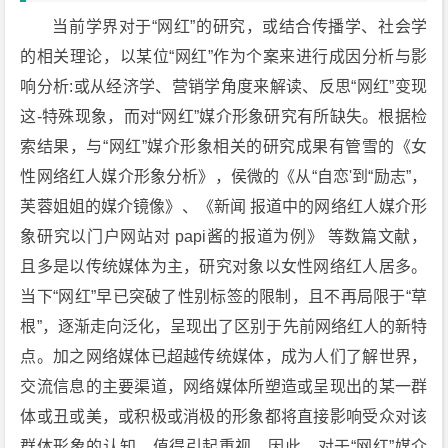
当前学界对于“网红”的研究，或结合传播学、社会学
的相关理论，以某位“网红”作为个案来进行成因分析与影
响分析:或从经济学、营销学角度来解读、反思“网红”变现
这-特殊现象，而对“网红”媒介形象研究有所缺失。根据检
索结果，与“网红”媒介形象相关的研究成果有管雪的《女
性网络红人媒介形象分析》，侯微的《从“自恋'到“励志”，
芙蓉姐姐的媒介镜像》、《新闻 报道中的网络红人媒介形
象研究以门户网站对 papi酱的报道为例》 等数篇文献，
且多是以传统媒体为主，研究对象以女性网络红人居多。
当下“网红”早已突破了性别标签的限制，且不再局限于“草
根”，逐渐走向泛化，呈现出了区别于先前网络红人的新特
点。加之网络媒体已超越传统媒体，成为人们了解世界，
交流信息的主要渠道，网络媒体所塑造或呈现出的某一群
体或丑或美，或积极或消极的形象都将直接影响受众对该
群体形象的认知，值得引起重视。因此，对于“网红”媒介