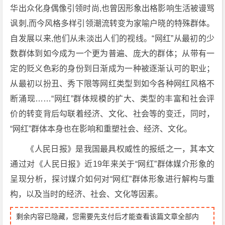
华出众化身偶像引领时尚,也曾因形象出格影响生活被谩骂
讽刺,而今风格多样引领潮流转变为家喻户晓的特殊群体。
自发展以来,他们从未淡出人们的视线。“网红”从最初的少
数群体到如今成为一个更为普遍、庞大的群体；从带有一
定的贬义色彩的身份到日渐成为一种被逐渐认可的职业；
从最初以扮丑、秀下限等网红类型到如今各种网红风格不
断涌现……“网红”群体规模的扩大、类型的丰富和社会评
价的转变背后勾联着经济、文化、社会等的变迁，同时，
“网红”群体本身也在影响和重塑社会、经济、文化。
《人民日报》是我国最具权威性的报纸之一，其本文
通过对《人民日报》近19年来关于“网红”群体媒介形象的
呈现分析，探讨媒介如何对“网红”群体形象进行解构与重
构，以及当时的经济、社会、文化等因素。
剩余内容已隐藏，您需要先支付后才能查看该篇文章全部内