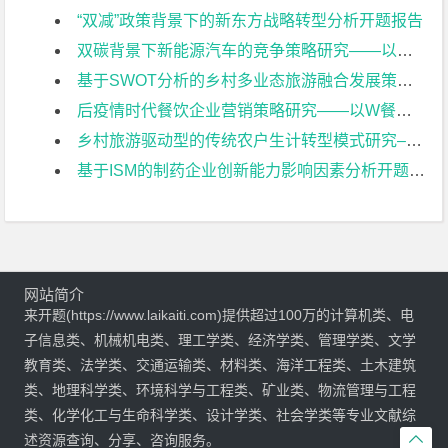
“双减”政策背景下的新东方战略转型分析开题报告
双碳背景下新能源汽车的竞争策略研究——以比亚迪为例开题报告
基于SWOT分析的乡村多业态旅游融合发展策略研究——以常州佳农探趣休闲生态园为例开题报告
后疫情时代餐饮企业营销策略研究——以W餐饮企业为例开题报告
乡村旅游驱动型的传统农户生计转型模式研究–以常州黄天荡村大闸蟹养开题报告
基于ISM的制药企业创新能力影响因素分析开题报告
网站简介
来开题(https://www.laikaiti.com)提供超过100万的计算机类、电
子信息类、机械机电类、理工学类、经济学类、管理学类、文学
教育类、法学类、交通运输类、材料类、海洋工程类、土木建筑
类、地理科学类、环境科学与工程类、矿业类、物流管理与工程
类、化学化工与生命科学类、设计学类、社会学类等专业文献综

述资源查询、分享、咨询服务。