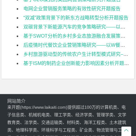
电网企业营销服务策略的有效性研究开题报告
“双减”政策背景下的新东方战略转型分析开题报告
双碳背景下新能源汽车的竞争策略研究——以比亚迪为例开题报告
基于SWOT分析的乡村多业态旅游融合发展策略研究——以常州佳农探趣休闲生态园为例开题报告
后疫情时代餐饮企业营销策略研究——以W餐饮企业为例开题报告
乡村旅游驱动型的传统农户生计转型模式研究–以常州黄天荡村大闸蟹养开题报告
基于ISM的制药企业创新能力影响因素分析开题报告
网站简介
来开题(https://www.laikaiti.com)提供超过100万的计算机类、电
子信息类、机械机电类、理工学类、经济学类、管理学类、文学
教育类、法学类、交通运输类、材料类、海洋工程类、土木建筑
类、地理科学类、环境科学与工程类、矿业类、物流管理与工程
