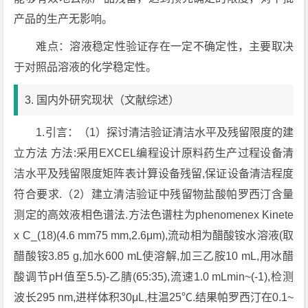
产品的生产无影响。
难点：溶液稳定性验证存在一定不确定性，主要取决
于对照品溶液的化学稳定性。
3. 国内外研究现状（文献综述）
1.引言：（1）探讨清洁验证清洁水平及残留限度的建
立方法 方法:采用EXCEL编程设计原料药生产过程设备清
洁水平及残留限度矩阵表计算设备残留,保证设备清洁程度
符合要求.（2）建立清洁验证中残留物盐酸帕罗西汀含量
测定的高效液相色谱法.方法色谱柱为phenomenex Kinete
x C_(18)(4.6 mm75 mm,2.6μm),流动相为醋酸铵水溶液(取
醋酸铵3.85 g,加水600 mL使溶解,加三乙胺10 mL,用冰醋
酸调节pH值至5.5)-乙腈(65:35),流速1.0 mLmin~(-1),检测
波长295 nm,进样体积30μL,柱温25℃.结果帕罗西汀在0.1~