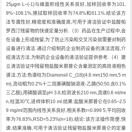
25μgm L~(-1)与峰面积线性关系良好,加样回收率为101.
9%~108.1%,擦拭取样回收率为74.8%和81.1%.结论该方
法专属性好,精密度和准确度高,可用于清洁验证中盐酸帕
罗西汀残留物的快速定量分析.（3）药品在生产过程中,会
在设备上形成残留,为了防止污染和交叉污染就需要对制药
设备进行清洁.通过介绍制药企业制药设备的清洁流程,介
绍清洁方法,为制药企业设备的清洁验证提供参考.（4）建
立清洁验证中残留物盐酸米那普仑含量测定的高效液相色
谱法.方法:色谱柱为Diamonsil C_(18)(4.6 mm150 mm,5 m
m),流动相为0.2%十二烷基磺酸钠溶液-乙腈(50:50,含0.1%
三乙胺),用磷酸调至pH 3.8,检测波长210 nm,流速0.6 ml/mi
n,柱温30℃,进样体积10 ml.结果:盐酸米那普仑在0.65~2.5
9 mg/ml范围内线性关系良好,相关系数r=0.999 5,平均回收
率为76.83%,RSD=5.23%(n=18).结论:该方法操作简便,快
速,结果准确,可用于清洁验证残留物盐酸米那普仑的定量