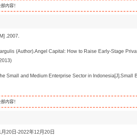
全部内容！
M] .2007.
argulis (Author).Angel Capital: How to Raise Early-Stage Priva
 2013)
the Small and Medium Enterprise Sector in Indonesia[J].Small 
全部内容！
20日-2022年12月20日