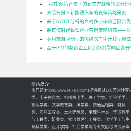
“双减”政策背景下的新东方战略转型分析
双碳背景下新能源汽车的竞争策略研究—
基于SWOT分析的乡村多业态旅游融合
后疫情时代餐饮企业营销策略研究——以
乡村旅游驱动型的传统农户生计转型模式
基于ISM的制药企业创新能力影响因素
网站简介
来开题(https://www.laikaiti.com)提供超过100万的计算
类、电子信息类、机械机电类、理工学类、经济学类、
管理学类、文学教育类、法学类、交通运输类、材料
类、海洋工程类、土木建筑类、地理科学类、环境科学
与工程类、矿业类、物流管理与工程类、化学化工与生
命科学类、设计学类、社会学类等专业文献综述资源查