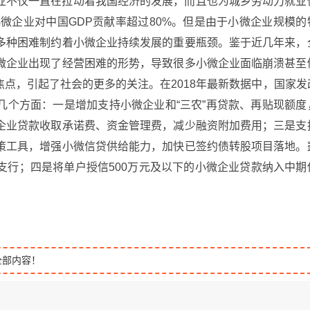
业不仅一直在拉动着我国经济的发展，而且也为城乡劳动力就业
小微企业对中国GDP贡献率超过80%。但是由于小微企业规模的
多种困难制约着小微企业持续发展的重要瓶颈。鉴于近几年来，
微企业出现了经营困难的形势，导致很多小微企业面临崩溃甚至
点，引起了社会的更多的关注。在2018年最新数据中，国家发
几个方面：一是增加支持小微企业和“三农”再贷款、再贴现额度
企业贷款收取承诺费、资金管理费，减少融资附加费用；三是支
策工具，增强小微信贷供给能力，加快已签约债转股项目落地。
支行；四是将单户授信500万元及以下的小微企业贷款纳入中期
全部内容！