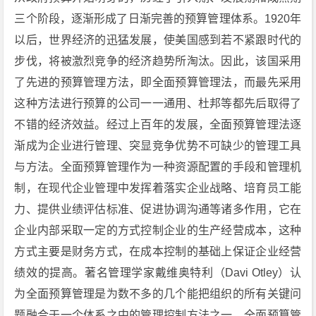
三个阶段，逐渐形成了日渐完善的预算管理体系。1920年
以后，世界经济的迅猛发展，使美国感到若不紧跟时代的
步伐，将被激烈竞争的经济趋势所淘汰。因此，该国采用
了先进的预算管理方法，即全面预算管理法，而最先采用
这种方法进行预算的公司一一通用、杜邦等都先后取得了
不错的经济效益。经过上百年的发展，全面预算管理法逐
渐成为企业进行管理、突显竞争优势不可缺少的管理工具
与方法。全面预算管理作为一种资源配置的手段和管理机
制，在现代企业管理中发挥着落实企业战略、培育员工能
力、提供业绩评估标准、促进协调沟通等诸多作用，它在
企业内部采取一定的方式控制企业的生产经营成本，这种
方式主要是财务方式，在成本控制的基础上保证企业经营
绩效的提高。著名管理学家戴维奥特利（Davi Otley）认
为全面预算管理是为数不多的几个能把组织的所有关键问
题融合于一个体系之中的管理控制方法之一。全面预算管