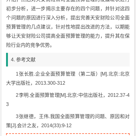
初步分析，进一步揭示主要存在的四个问题，并针对这四
个问题的原因进行深入分析，提出完善天安财险公司全面
预算管理的几点建议，针对性地提出改进的方法，以期能
够让天安财险公司提高全面预算管理的能力，提升其在保
险行业内的竞争优势。
4. 参考文献
1张长胜.企业全面预算管理（第二版）[M].北京:北京
大学出版社，2013.300-312
2李明.全面预算管理[M].北京:中信出版社，2012.37-4
3
3张继德，王伟.我国全面预算管理的问题、原因和对
策[J].会计之友，2014(33):9-12