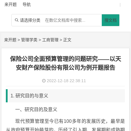
来开题
导航
|
请选择分类
搜文档

来开题
>
管理学类
>
工商管理
> 正文
保险公司全面预算管理的问题研究——以天
安财产保险股份有限公司为例开题报告
2022-12-18 22:38:11
1. 研究目的与意义
一、研究目的及意义
现代预算管理至今已有100多年的发展历史，最早是
从政府预算开始萌芽的，历经了引入期、发展期和成熟期