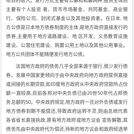
项目的收入。发行方式主要有公募和私募两种,投资主体则
主要有个人投资 者、货币市场基金、共同基金、商业银
行、保险公司、封闭式基金以及其他投资者。在日本, 地
方公债是日本地方债券制度的主体,是地方政府直接发行的
债券,主要用于地方道路建设、地 区开发、义务教育设施
建设、公营住宅建设、购置公用土地以及其他公用事业。
地方公共团体不能随便发行地方公债。
法国地方政府的债务几乎全部来源于银行,很少发行债
券。发展中国家更倾向于由中央政府向地方政府提供直接
或间接的长期贷款,如印度地方政府从中央政府贷款所占份
额一直较高,目前各邦对中央负债已由20世50年代占邦债
务总额的50。中央政府规定,地方政府一旦对外负债或发行
地方债券到期不能偿还,导致政府运转不灵,则由总统代表
各省省长直接执政,原有地方政府或地方议会 宣告解散,其
债务先由中央政府代为偿还,待新的地方议会和政府经选举