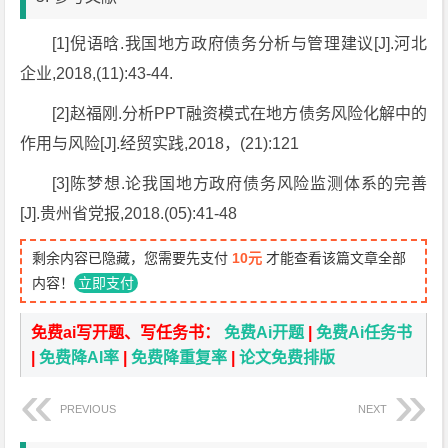
[1]倪语晗.我国地方政府债务分析与管理建议[J].河北
企业,2018,(11):43-44.
[2]赵福刚.分析PPT融资模式在地方债务风险化解中的
作用与风险[J].经贸实践,2018，(21):121
[3]陈梦想.论我国地方政府债务风险监测体系的完善
[J].贵州省党报,2018.(05):41-48
剩余内容已隐藏，您需要先支付
10元
才能查看该篇文章全部
内容！
立即支付
免费ai写开题、写任务书：
免费Ai开题
|
免费Ai任务书
|
免费降AI率
|
免费降重复率
|
论文免费排版
PREVIOUS
NEXT