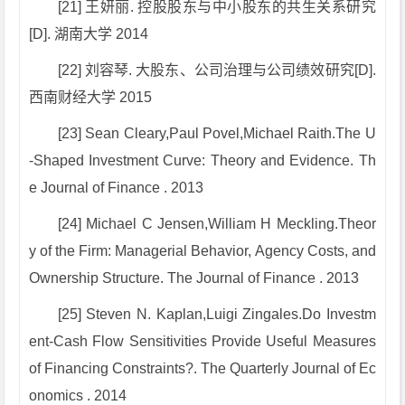
[21] 王妍丽. 控股股东与中小股东的共生关系研究
[D]. 湖南大学 2014
[22] 刘容琴. 大股东、公司治理与公司绩效研究[D].
西南财经大学 2015
[23] Sean Cleary,Paul Povel,Michael Raith.The U
-Shaped Investment Curve: Theory and Evidence. Th
e Journal of Finance . 2013
[24] Michael C Jensen,William H Meckling.Theor
y of the Firm: Managerial Behavior, Agency Costs, and
Ownership Structure. The Journal of Finance . 2013
[25] Steven N. Kaplan,Luigi Zingales.Do Investm
ent-Cash Flow Sensitivities Provide Useful Measures
of Financing Constraints?. The Quarterly Journal of Ec
onomics . 2014