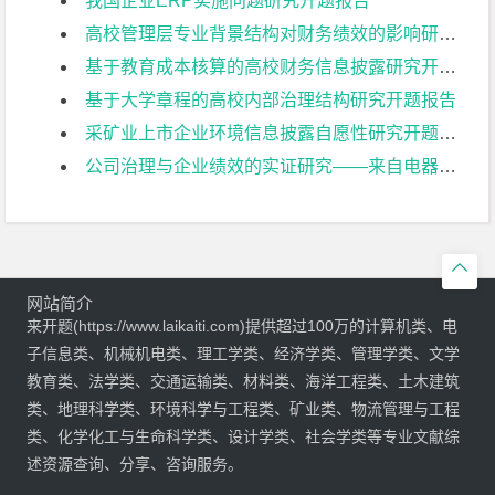
我国企业ERP实施问题研究开题报告
高校管理层专业背景结构对财务绩效的影响研究开题报告
基于教育成本核算的高校财务信息披露研究开题报告
基于大学章程的高校内部治理结构研究开题报告
采矿业上市企业环境信息披露自愿性研究开题报告
公司治理与企业绩效的实证研究——来自电器机械及器材制造业上市公司的经验证据开题报告

网站简介
来开题(https://www.laikaiti.com)提供超过100万的计算机类、电
子信息类、机械机电类、理工学类、经济学类、管理学类、文学
教育类、法学类、交通运输类、材料类、海洋工程类、土木建筑
类、地理科学类、环境科学与工程类、矿业类、物流管理与工程
类、化学化工与生命科学类、设计学类、社会学类等专业文献综
述资源查询、分享、咨询服务。