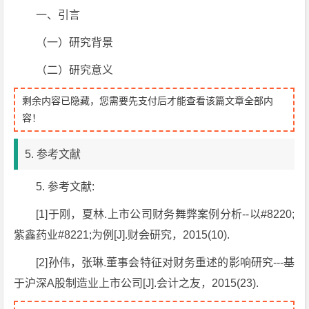
一、引言
（一）研究背景
（二）研究意义
剩余内容已隐藏，您需要先支付后才能查看该篇文章全部内
容！
5. 参考文献
5. 参考文献:
[1]于刚，夏林.上市公司财务舞弊案例分析--以#8220;
紫鑫药业#8221;为例[J].财会研究，2015(10).
[2]孙伟，张琳.董事会特征对财务重述的影响研究---基
于沪深A股制造业上市公司[J].会计之友，2015(23).