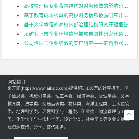
高校管理层专业背景结构对财务绩效的影响研究开题报告
基于教育成本核算的高校财务信息披露研究开题报告
基于大学章程的高校内部治理结构研究开题报告
采矿业上市企业环境信息披露自愿性研究开题报告
公司治理与企业绩效的实证研究——来自电器机械及器材制造业上市公司的经验证据开题报告
网站简介
来开题(https://www.laikaiti.com)提供超过100万的计算机类、电
子信息类、机械机电类、理工学类、经济学类、管理学类、文学
教育类、法学类、交通运输类、材料类、海洋工程类、土木建筑
类、地理科学类、环境科学与工程类、矿业类、物流管理与工程

类、化学化工与生命科学类、设计学类、社会学类等专业文献综
述资源查询、分享、咨询服务。