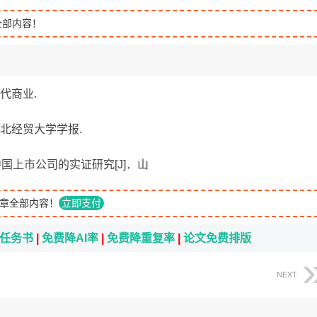
全部内容！
现代商业.
河北经贸大学学报.
中国上市公司的实证研究[J]．山
章全部内容！
立即支付
i任务书
|
免费降AI率
|
免费降重复率
|
论文免费排版
NEXT