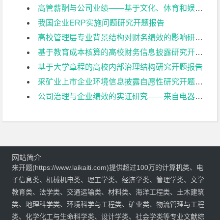
高管薪酬与公司业绩——基于文化、体育和娱乐业上市公司的实证研究开题报告
我国企业ERP实施问题研究开题报告
高校管理层专业背景结构对财务绩效的影响研究开题报告
基于教育成本核算的高校财务信息披露研究开题报告
基于大学章程的高校内部治理结构研究开题报告
采矿业上市企业环境信息披露自愿性研究开题报告
公司治理与企业绩效的实证研究——来自电器机械及器材制造业上市公司的经验证据开题报告
网站简介
来开题(https://www.laikaiti.com)提供超过100万的计算机类、电
子信息类、机械机电类、理工学类、经济学类、管理学类、文学
教育类、法学类、交通运输类、材料类、海洋工程类、土木建筑
类、地理科学类、环境科学与工程类、矿业类、物流管理与工程
类、化学化工与生命科学类、设计学类、社会学类等专业文献综