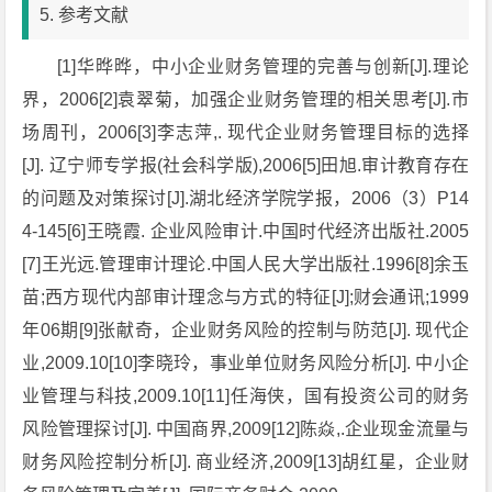
5. 参考文献
[1]华晔晔，中小企业财务管理的完善与创新[J].理论
界，2006[2]袁翠菊，加强企业财务管理的相关思考[J].市
场周刊，2006[3]李志萍,. 现代企业财务管理目标的选择
[J]. 辽宁师专学报(社会科学版),2006[5]田旭.审计教育存在
的问题及对策探讨[J].湖北经济学院学报，2006（3）P14
4-145[6]王晓霞. 企业风险审计.中国时代经济出版社.2005
[7]王光远.管理审计理论.中国人民大学出版社.1996[8]余玉
苗;西方现代内部审计理念与方式的特征[J];财会通讯;1999
年06期[9]张献奇，企业财务风险的控制与防范[J]. 现代企
业,2009.10[10]李晓玲，事业单位财务风险分析[J]. 中小企
业管理与科技,2009.10[11]任海侠，国有投资公司的财务
风险管理探讨[J]. 中国商界,2009[12]陈焱,.企业现金流量与
财务风险控制分析[J]. 商业经济,2009[13]胡红星，企业财