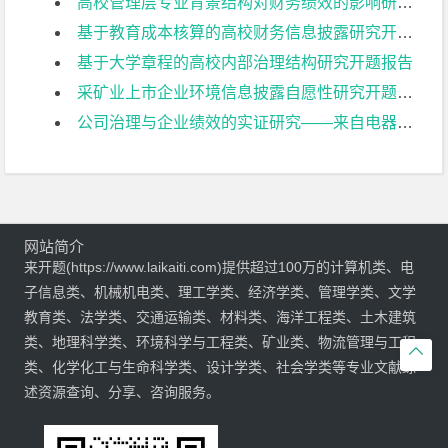
高校管理层专业背景结构对财务绩效的影响研究开题报告
基于教育成本核算的高校财务信息披露研究开题报告
基于大学章程的高校内部治理结构研究开题报告
采矿业上市企业环境信息披露自愿性研究开题报告
公司治理与企业绩效的实证研究——来自电器机械及器材制造业上市公司的经验证据开题报告
网站简介
来开题(https://www.laikaiti.com)提供超过100万的计算机类、电
子信息类、机械机电类、理工学类、经济学类、管理学类、文学
教育类、法学类、交通运输类、材料类、海洋工程类、土木建筑
类、地理科学类、环境科学与工程类、矿业类、物流管理与工程

类、化学化工与生命科学类、设计学类、社会学类等专业文献综
述资源查询、分享、咨询服务。