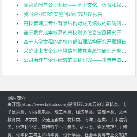
高管薪酬与公司业绩——基于文化、体育和娱乐业上市公司的实证研究开题报告
我国企业ERP实施问题研究开题报告
高校管理层专业背景结构对财务绩效的影响研究开题报告
基于教育成本核算的高校财务信息披露研究开题报告
基于大学章程的高校内部治理结构研究开题报告
采矿业上市企业环境信息披露自愿性研究开题报告
公司治理与企业绩效的实证研究——来自电器机械及器材制造业上市公司的经验证据开题报告
网站简介
来开题(https://www.laikaiti.com)提供超过100万的计算机类、电
子信息类、机械机电类、理工学类、经济学类、管理学类、文学
教育类、法学类、交通运输类、材料类、海洋工程类、土木建筑
类、地理科学类、环境科学与工程类、矿业类、物流管理与工程
类、化学化工与生命科学类、设计学类、社会学类等专业文献综