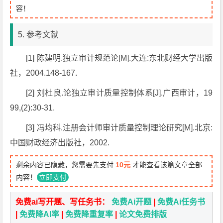
容！
5. 参考文献
[1] 陈建明.独立审计规范论[M].大连:东北财经大学出版
社，2004.148-167.
[2] 刘杜良.论独立审计质量控制体系[J].广西审计，19
99,(2):30-31.
[3] 冯均科.注册会计师审计质量控制理论研究[M].北京:
中国财政经济出版社，2002.
剩余内容已隐藏，您需要先支付
10元
才能查看该篇文章全部
内容！
立即支付
免费ai写开题、写任务书：
免费Ai开题
|
免费Ai任务书
|
免费降AI率
|
免费降重复率
|
论文免费排版