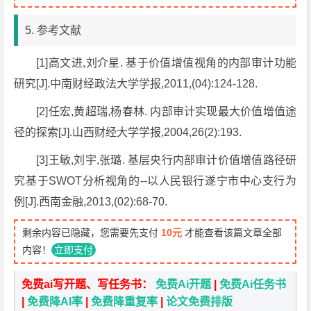
5. 参考文献
[1]高文进,刘介星. 基于价值增值视角的内部审计功能
研究[J].中南财经政法大学学报,2011,(04):124-128.
[2]任宏,黄超瑞,杨春林. 内部审计实现最大价值增值途
径的探索[J].山西财经大学学报,2004,26(2):193.
[3]王敏,刘宇,张璐. 基层央行内部审计价值增值路径研
究基于SWOT分析视角的--以人民银行遂宁市中心支行为
例[J].西南金融,2013,(02):68-70.
剩余内容已隐藏，您需要先支付
10元
才能查看该篇文章全部
内容！
立即支付
免费ai写开题、写任务书：
免费Ai开题
|
免费Ai任务书
|
免费降AI率
|
免费降重复率
|
论文免费排版