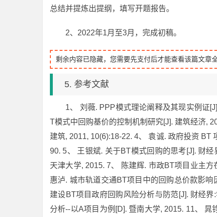
总结并提炼出提纲，填写开题报告。
2、2022年1月至3月，完成初稿。
剩余内容已隐藏，您需要先支付后才能查看该篇文章
5. 参考文献
1、 刘薇. PPP模式理论阐释及其现实例证[J]. 改
T模式中回购基价的控制机制研究[J]. 建筑经济, 2011
建筑, 2011, 10(6):18-22. 4、 袁诚. 政府投
90. 5、 王银斌. 关于BT模式回购的思考[J]. 财经界:
天津大学, 2015. 7、 陈建辉. 市政BT项目业主
惠泸. 城市轨道交通BT项目中的回购总价款影响因素及其
建设BT项目政府回购风险分析与防范[J]. 财经界:学术版
分析--以A项目为例[D]. 暨南大学, 2015. 11、 晁